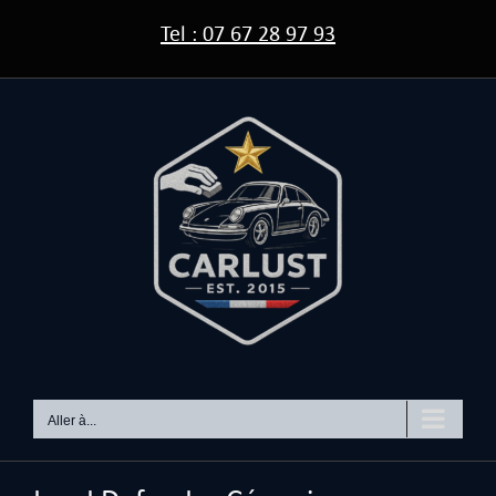
Passer
Tel : 07 67 28 97 93
au
contenu
Aller à...