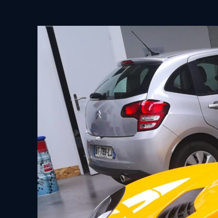
View
Larger
Image