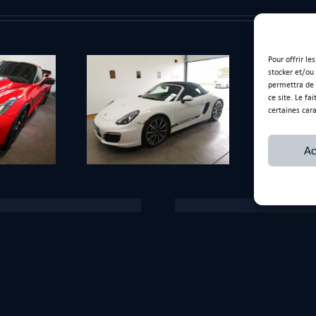
Pour offrir le
stocker et/ou
permettra de 
ce site. Le fa
certaines cara
C
ter 981 blanc
Ravage Epoqu’Auto
Ac
Ancienne adresse
170 Rue de l’Artisanat,
01390 Saint-André-de-Corc