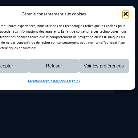
Gérer le consentement aux cookies
s meilleures expériences, nous utilisons des technologies telles que les cookies pour
 accéder aux informations des appareils. Le fait de consentir à ces technologies nous
traiter des données telles que le comportement de navigation ou les ID uniques sur
it de ne pas consentir ou de retirer son consentement peut avoir un effet négatif sur
ctéristiques et fonctions.
éramique sur Alpine A110
Audi TTrS
Ravage
cepter
Refuser
Voir les préférences
Mentions légales
Mentions légales
y.