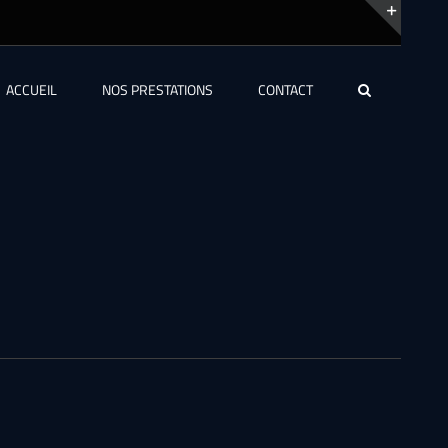
Bascu
de
ACCUEIL
NOS PRESTATIONS
CONTACT
la
zone
de
la
barre
couli