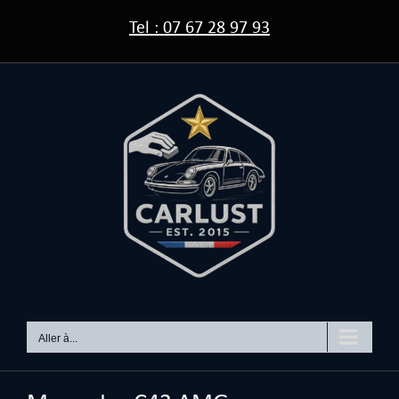
Passer
Tel : 07 67 28 97 93
au
contenu
Aller à...