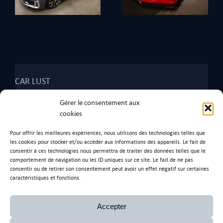
CAR LUST
2268 Rte des Echets,
Gérer le consentement aux
01390 Tramoyes
.
cookies
Tel: 07 67 28 97 93
Pour offrir les meilleures expériences, nous utilisons des technologies telles que
les cookies pour stocker et/ou accéder aux informations des appareils. Le fait de
consentir à ces technologies nous permettra de traiter des données telles que le
comportement de navigation ou les ID uniques sur ce site. Le fait de ne pas
consentir ou de retirer son consentement peut avoir un effet négatif sur certaines
Ancienne adresse
caractéristiques et fonctions.
170 Rue de l’Artisanat,
01390 Saint-André-de-Corcy.
Accepter