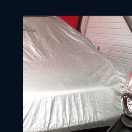
View
Larger
Image