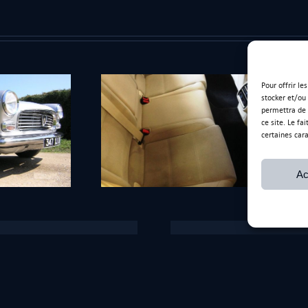
Pour offrir le
stocker et/ou
permettra de 
ce site. Le fa
certaines cara
graissage textile
Ac
Ancienne adresse
170 Rue de l’Artisanat,
01390 Saint-André-de-Corc