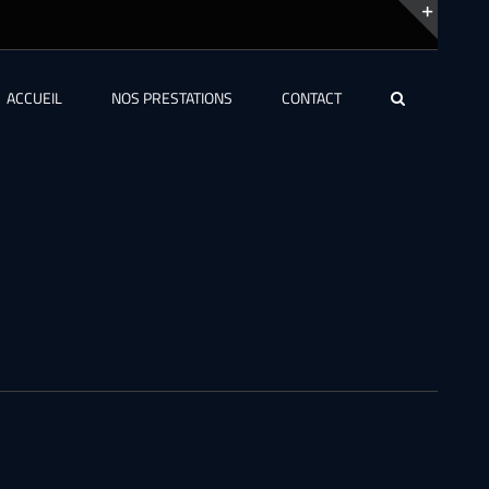
Bascu
de
ACCUEIL
NOS PRESTATIONS
CONTACT
la
zone
de
la
barre
couli