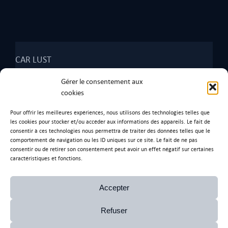
CAR LUST
2268 Rte des Echets,
Gérer le consentement aux
01390 Tramoyes
.
cookies
Tel: 07 67 28 97 93
Pour offrir les meilleures expériences, nous utilisons des technologies telles que
les cookies pour stocker et/ou accéder aux informations des appareils. Le fait de
consentir à ces technologies nous permettra de traiter des données telles que le
comportement de navigation ou les ID uniques sur ce site. Le fait de ne pas
consentir ou de retirer son consentement peut avoir un effet négatif sur certaines
Ancienne adresse
caractéristiques et fonctions.
170 Rue de l’Artisanat,
01390 Saint-André-de-Corcy.
Accepter
Refuser
Copyright CAR LUST
mentions légales et politiques de