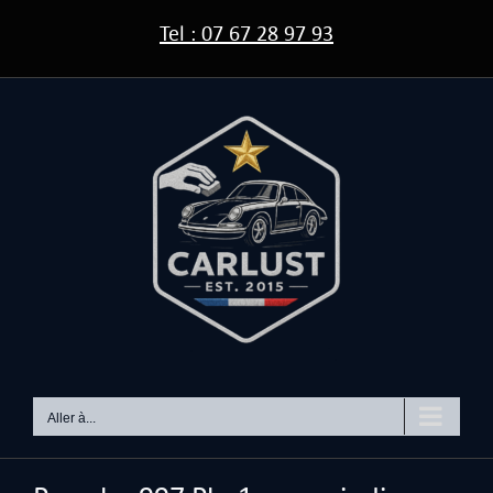
Passer
Tel : 07 67 28 97 93
au
contenu
Aller à...