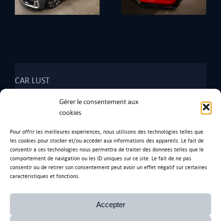
CAR LUST
2268 Rte des Echets,
Gérer le consentement aux
01390 Tramoyes
.
cookies
Tel: 07 67 28 97 93
Pour offrir les meilleures expériences, nous utilisons des technologies telles que
les cookies pour stocker et/ou accéder aux informations des appareils. Le fait de
consentir à ces technologies nous permettra de traiter des données telles que le
comportement de navigation ou les ID uniques sur ce site. Le fait de ne pas
consentir ou de retirer son consentement peut avoir un effet négatif sur certaines
Ancienne adresse
caractéristiques et fonctions.
170 Rue de l’Artisanat,
01390 Saint-André-de-Corcy.
Accepter