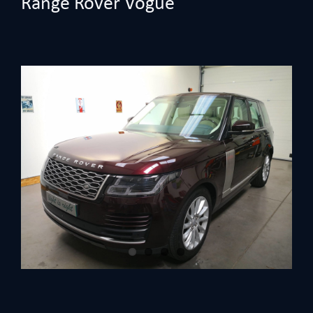
Range Rover Vogue
View
Larger
Image