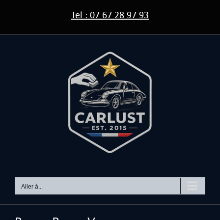
Passer
Tel : 07 67 28 97 93
au
contenu
Aller à...