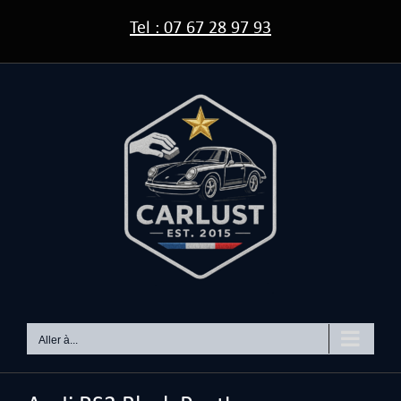
Passer
Tel : 07 67 28 97 93
au
contenu
Aller à...