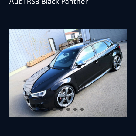
Audi RS3 Black Panther
View
Larger
Image