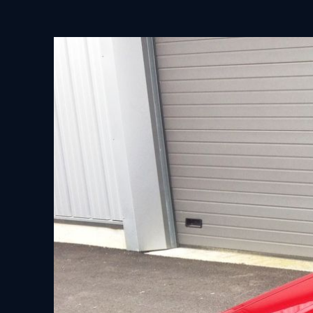
View
Larger
Image