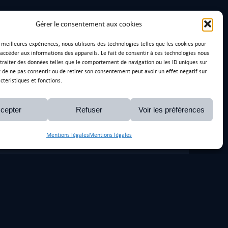
Gérer le consentement aux cookies
s meilleures expériences, nous utilisons des technologies telles que les cookies pour
 accéder aux informations des appareils. Le fait de consentir à ces technologies nous
traiter des données telles que le comportement de navigation ou les ID uniques sur
it de ne pas consentir ou de retirer son consentement peut avoir un effet négatif sur
ctéristiques et fonctions.
Ravage Epoqu’Auto
Audi TTrS
cepter
Refuser
Voir les préférences
Mentions légales
Mentions légales
y.