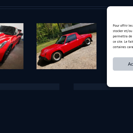
Pour offrir le
stocker et/ou
permettra de 
ce site. Le fa
certaines cara
sche 914.6
Boxster 981 blanc
Ac
Ancienne adresse
170 Rue de l’Artisanat,
01390 Saint-André-de-Corc