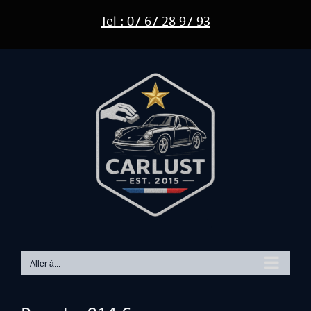
Passer
Tel : 07 67 28 97 93
au
contenu
Aller à...