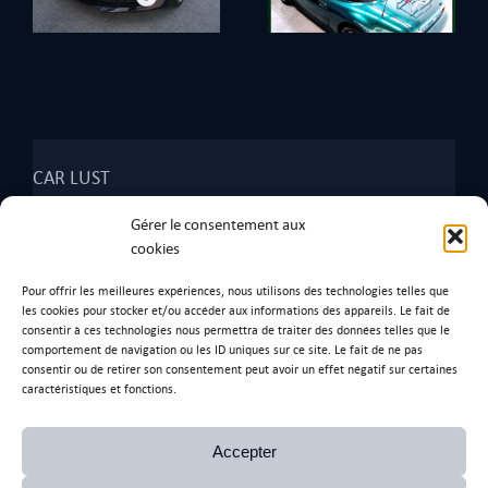
CAR LUST
2268 Rte des Echets,
Gérer le consentement aux
01390 Tramoyes
.
cookies
Tel: 07 67 28 97 93
Pour offrir les meilleures expériences, nous utilisons des technologies telles que
les cookies pour stocker et/ou accéder aux informations des appareils. Le fait de
consentir à ces technologies nous permettra de traiter des données telles que le
comportement de navigation ou les ID uniques sur ce site. Le fait de ne pas
consentir ou de retirer son consentement peut avoir un effet négatif sur certaines
Ancienne adresse
caractéristiques et fonctions.
170 Rue de l’Artisanat,
01390 Saint-André-de-Corcy.
Accepter