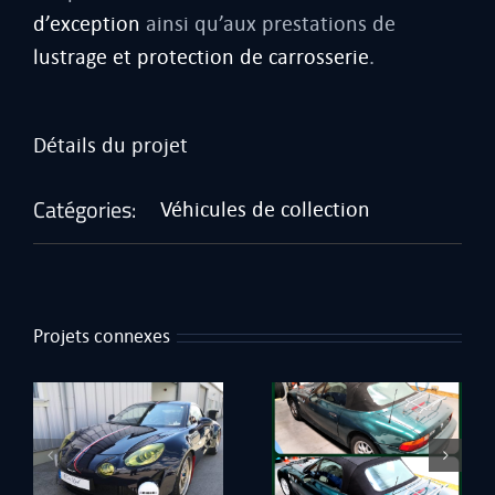
d’exception
ainsi qu’aux prestations de
lustrage et protection de carrosserie
.
Détails du projet
Catégories:
Véhicules de collection
Projets connexes
e
Rénovation BMW Z3
Mini Rénovation cuirs
1998