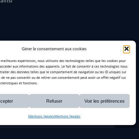
ainsi
Gérer le consentement aux cookies
s meilleures expériences, nous utilisons des technologies telles que les cookies pour
 accéder aux informations des appareils. Le fait de consentir à ces technologies nous
traiter des données telles que le comportement de navigation ou les ID uniques sur
it de ne pas consentir ou de retirer son consentement peut avoir un effet négatif sur
ctéristiques et fonctions.
Rénovation BMW Z3 1998
Audi TTrS
cepter
Refuser
Voir les préférences
Mentions légales
Mentions légales