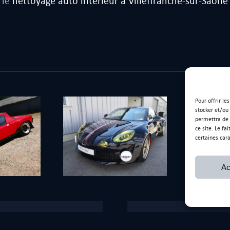
 le
nettoyage auto intérieur à Villeffranche-sur-Saône
Pour offrir le
stocker et/ou
permettra de 
ce site. Le fa
certaines cara
 sur Alpine A110
Fiat 500 Coco
Ravage
Ac
Ancienne adresse