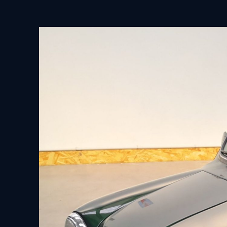
View
Larger
Image