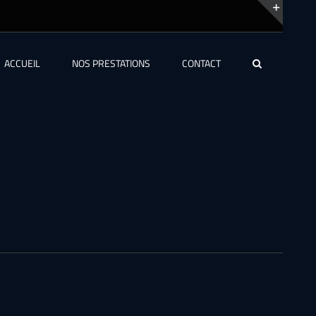
Bascu
de
ACCUEIL
NOS PRESTATIONS
CONTACT
la
zone
de
la
barre
couli