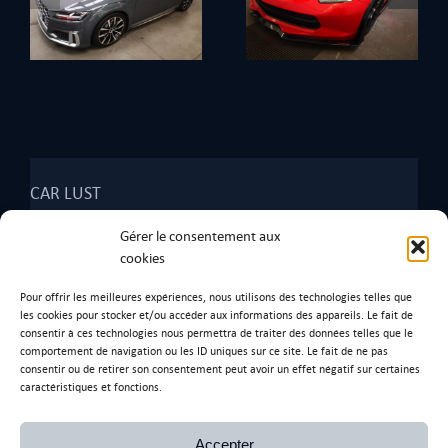
Corvette Hennessey
Porsche 914.6
CAR LUST
2268 Rte des Echets,
Gérer le consentement aux
01390 Tramoyes
.
cookies
Tel: 07 67 28 97 93
Pour offrir les meilleures expériences, nous utilisons des technologies telles que
les cookies pour stocker et/ou accéder aux informations des appareils. Le fait de
consentir à ces technologies nous permettra de traiter des données telles que le
comportement de navigation ou les ID uniques sur ce site. Le fait de ne pas
consentir ou de retirer son consentement peut avoir un effet négatif sur certaines
Ancienne adresse
caractéristiques et fonctions.
170 Rue de l’Artisanat,
01390 Saint-André-de-Corcy.
Accepter