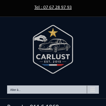
Passer
Tel : 07 67 28 97 93
au
contenu
Aller à...